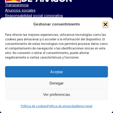
Transparencia
Anuncios sociales
Responsabilidad social corporativa
Perfil del contratante
Gestionar consentimiento
Para ofrecer las mejores experiencias, utilizamos tecnologías como las
cookies para almacenar y/o acceder a la información del dispositivo. El
consentimiento de estas tecnologías nos permitirá procesar datos como
el comportamiento de navegación o las identificaciones únicas en este
sitio. No consentir o retirar el consentimiento, puede afectar
negativamente a ciertas características y funciones.
Aceptar
Denegar
Ver preferencias
Textos legales
Política de cookies
Política de privacidad
Aviso legal