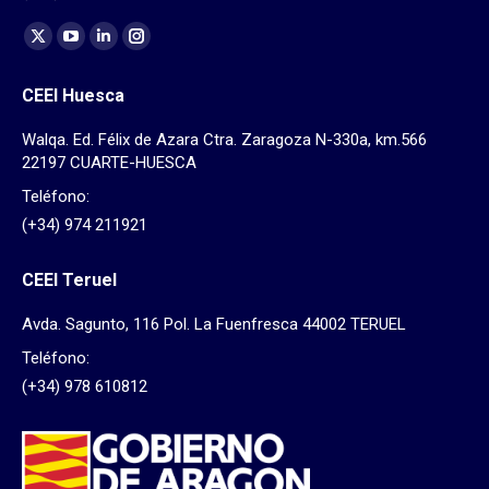
Find us on:
X
YouTube
Linkedin
Instagram
page
page
page
page
CEEI Huesca
opens
opens
opens
opens
in
in
in
in
Walqa. Ed. Félix de Azara Ctra. Zaragoza N-330a, km.566
new
new
new
new
22197 CUARTE-HUESCA
window
window
window
window
Teléfono:
(+34) 974 211921
CEEI Teruel
Avda. Sagunto, 116 Pol. La Fuenfresca 44002 TERUEL
Teléfono:
(+34) 978 610812