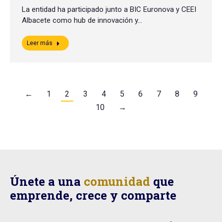
La entidad ha participado junto a BIC Euronova y CEEI
Albacete como hub de innovación y…
Leer más
←
1
2
3
4
5
6
7
8
9
10
→
Únete a una
comunidad
que
emprende, crece y comparte