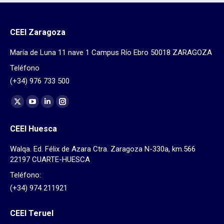
CEEI Zaragoza
María de Luna 11 nave 1 Campus Río Ebro 50018 ZARAGOZA
Teléfono
(+34) 976 733 500
Find us on:
X
YouTube
Linkedin
Instagram
page
page
page
page
CEEI Huesca
opens
opens
opens
opens
in
in
in
in
Walqa. Ed. Félix de Azara Ctra. Zaragoza N-330a, km.566
new
new
new
new
22197 CUARTE-HUESCA
window
window
window
window
Teléfono:
(+34) 974 211921
CEEI Teruel