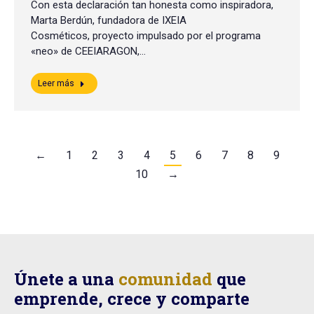
Con esta declaración tan honesta como inspiradora,
Marta Berdún, fundadora de IXEIA
Cosméticos, proyecto impulsado por el programa
«neo» de CEEIARAGON,…
Leer más
←
1
2
3
4
5
6
7
8
9
10
→
Únete a una
comunidad
que
emprende, crece y comparte