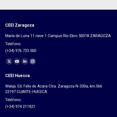
CEEI Zaragoza
María de Luna 11 nave 1 Campus Río Ebro 50018 ZARAGOZA
Teléfono
(+34) 976 733 500
Find us on:
X
YouTube
Linkedin
Instagram
page
page
page
page
CEEI Huesca
opens
opens
opens
opens
in
in
in
in
Walqa. Ed. Félix de Azara Ctra. Zaragoza N-330a, km.566
new
new
new
new
22197 CUARTE-HUESCA
window
window
window
window
Teléfono:
(+34) 974 211921