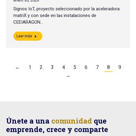
enero 30, 2026
Signos IoT, proyecto seleccionado por la aceleradora
matriX y con sede en las instalaciones de
CEEIARAGON…
Leer más
←
1
2
3
4
5
6
7
8
9
→
Únete a una
comunidad
que
emprende, crece y comparte