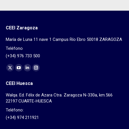
CEEI Zaragoza
María de Luna 11 nave 1 Campus Río Ebro 50018 ZARAGOZA
Teléfono
(+34) 976 733 500
Find us on:
X
YouTube
Linkedin
Instagram
page
page
page
page
CEEI Huesca
opens
opens
opens
opens
in
in
in
in
Walqa. Ed. Félix de Azara Ctra. Zaragoza N-330a, km.566
new
new
new
new
22197 CUARTE-HUESCA
window
window
window
window
Teléfono:
(+34) 974 211921