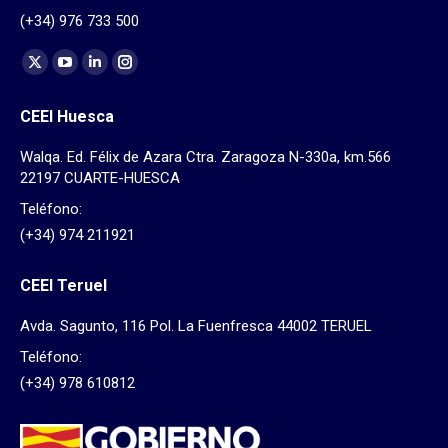
(+34) 976 733 500
Find us on:
X
YouTube
Linkedin
Instagram
page
page
page
page
CEEI Huesca
opens
opens
opens
opens
in
in
in
in
Walqa. Ed. Félix de Azara Ctra. Zaragoza N-330a, km.566
new
new
new
new
22197 CUARTE-HUESCA
window
window
window
window
Teléfono:
(+34) 974 211921
CEEI Teruel
Avda. Sagunto, 116 Pol. La Fuenfresca 44002 TERUEL
Teléfono:
(+34) 978 610812