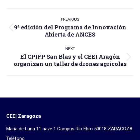
Facebook
X
WhatsApp
LinkedIn
Post
navigation
PREVIOUS
9ª edición del Programa de Innovación
Previous
Abierta de ANCES
post:
NEXT
El CPIFP San Blas y el CEEI Aragón
Next
organizan un taller de drones agrícolas
post:
CEEI Zaragoza
María de Luna 11 nave 1 Campus Río Ebro 50018 ZARAGOZA
Teléfono