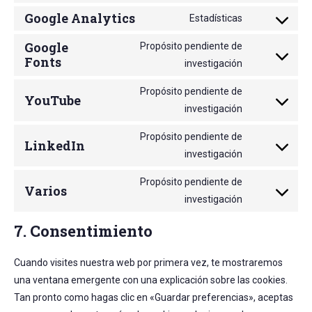
service
Google Analytics
to
Estadísticas
woocommer
Consent
service
to
Google
Propósito pendiente de
wordpress
Fonts
service
Consent
investigación
google-
to
Propósito pendiente de
analytics
YouTube
service
Consent
investigación
google-
to
fonts
Propósito pendiente de
LinkedIn
service
Consent
investigación
youtube
to
Propósito pendiente de
Varios
service
Consent
investigación
linkedin
to
7. Consentimiento
service
varios
Cuando visites nuestra web por primera vez, te mostraremos
una ventana emergente con una explicación sobre las cookies.
Tan pronto como hagas clic en «Guardar preferencias», aceptas