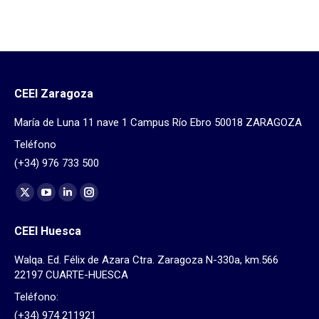
CEEI Zaragoza
María de Luna 11 nave 1 Campus Río Ebro 50018 ZARAGOZA
Teléfono
(+34) 976 733 500
Find us on:
X
YouTube
Linkedin
Instagram
page
page
page
page
CEEI Huesca
opens
opens
opens
opens
in
in
in
in
Walqa. Ed. Félix de Azara Ctra. Zaragoza N-330a, km.566
new
new
new
new
22197 CUARTE-HUESCA
window
window
window
window
Teléfono:
(+34) 974 211921