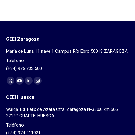
CEEI Zaragoza
María de Luna 11 nave 1 Campus Río Ebro 50018 ZARAGOZA
Teléfono
(+34) 976 733 500
Find us on:
X
YouTube
Linkedin
Instagram
page
page
page
page
CEEI Huesca
opens
opens
opens
opens
in
in
in
in
Walqa. Ed. Félix de Azara Ctra. Zaragoza N-330a, km.566
new
new
new
new
22197 CUARTE-HUESCA
window
window
window
window
Teléfono:
(+34) 974 211921