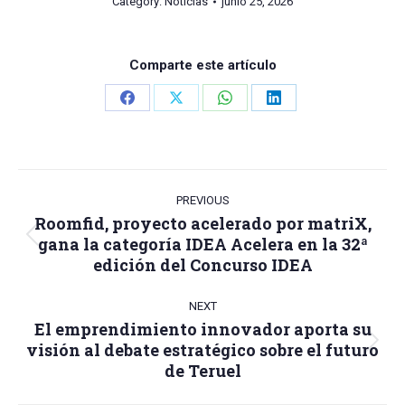
Category:
Noticias
junio 25, 2026
Comparte este artículo
Share
Share
Share
Share
on
on
on
on
Facebook
X
WhatsApp
LinkedIn
Post
navigation
PREVIOUS
Roomfid, proyecto acelerado por matriX,
gana la categoría IDEA Acelera en la 32ª
Previous
edición del Concurso IDEA
post:
NEXT
El emprendimiento innovador aporta su
visión al debate estratégico sobre el futuro
Next
de Teruel
post: