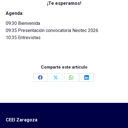
¡Te esperamos!
Agenda:
09:30 Bienvenida
09:35 Presentación convocatoria Neotec 2026
10:35 Entrevistas
Comparte este artículo
Share
Share
Share
Share
on
on
on
on
Facebook
X
WhatsApp
LinkedIn
CEEI Zaragoza