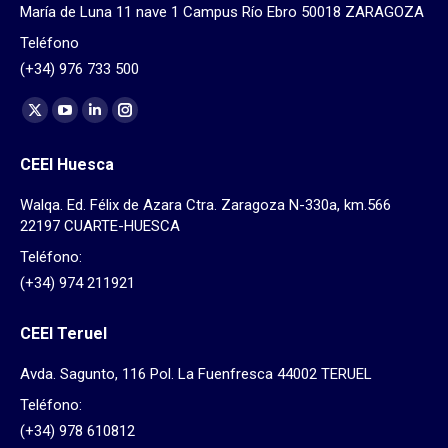
María de Luna 11 nave 1 Campus Río Ebro 50018 ZARAGOZA
Teléfono
(+34) 976 733 500
Find us on:
X
YouTube
Linkedin
Instagram
page
page
page
page
CEEI Huesca
opens
opens
opens
opens
in
in
in
in
Walqa. Ed. Félix de Azara Ctra. Zaragoza N-330a, km.566
new
new
new
new
22197 CUARTE-HUESCA
window
window
window
window
Teléfono:
(+34) 974 211921
CEEI Teruel
Avda. Sagunto, 116 Pol. La Fuenfresca 44002 TERUEL
Teléfono:
(+34) 978 610812