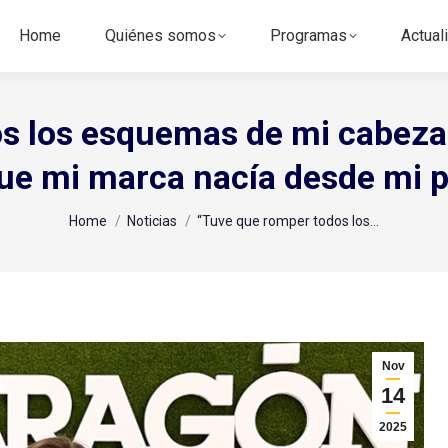
Home
Quiénes somos
Programas
Actual
s los esquemas de mi cabeza 
ue mi marca nacía desde mi p
You are here:
Home
Noticias
“Tuve que romper todos los…
Nov
14
2025