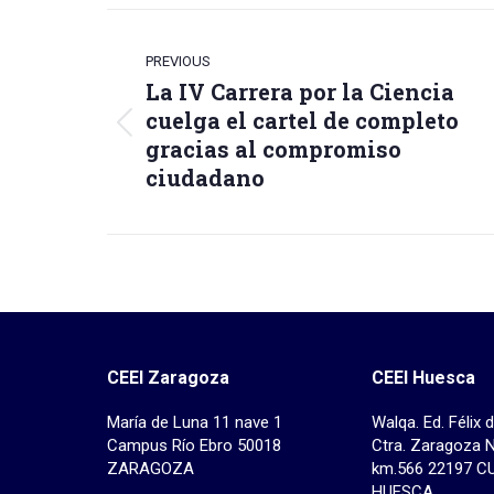
Faceb
Post
navigation
PREVIOUS
La IV Carrera por la Ciencia
cuelga el cartel de completo
Previous
gracias al compromiso
post:
ciudadano
CEEI Zaragoza
CEEI Huesca
María de Luna 11 nave 1
Walqa. Ed. Félix 
Campus Río Ebro 50018
Ctra. Zaragoza 
ZARAGOZA
km.566 22197 C
HUESCA