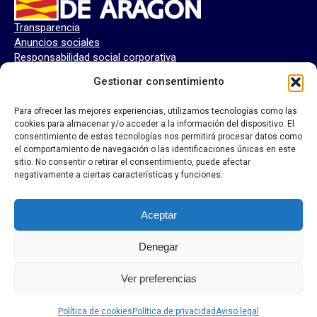
Transparencia
Anuncios sociales
Responsabilidad social corporativa
Perfil del contratante
Gestionar consentimiento
Para ofrecer las mejores experiencias, utilizamos tecnologías como las
cookies para almacenar y/o acceder a la información del dispositivo. El
consentimiento de estas tecnologías nos permitirá procesar datos como
el comportamiento de navegación o las identificaciones únicas en este
sitio. No consentir o retirar el consentimiento, puede afectar
negativamente a ciertas características y funciones.
Aceptar
Denegar
Ver preferencias
Textos legales
Política de cookies
Política de privacidad
Aviso legal