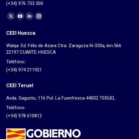
(+34) 976 733 500
Find us on:
X
YouTube
Linkedin
Instagram
page
page
page
page
CEEI Huesca
opens
opens
opens
opens
in
in
in
in
Walqa. Ed. Félix de Azara Ctra. Zaragoza N-330a, km.566
new
new
new
new
22197 CUARTE-HUESCA
window
window
window
window
Teléfono:
(+34) 974 211921
CEEI Teruel
Avda. Sagunto, 116 Pol. La Fuenfresca 44002 TERUEL
Teléfono:
(+34) 978 610812