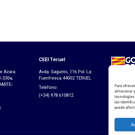
CEEI Teruel
de Azara
Avda. Sagunto, 116 Pol. La
Transparenc
N-330a,
Fuenfresca 44002 TERUEL
Anuncios so
UARTE-
Responsabil
Para ofrece
Teléfono:
almacenar y
corporativa
(+34) 978 610812
tecnologías
Perfil del c
las identifi
1
puede afect
A