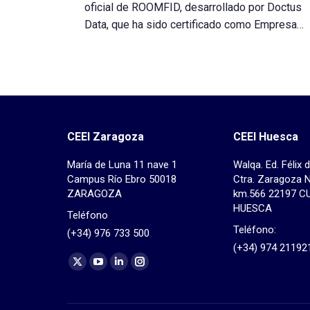
oficial de ROOMFID, desarrollado por Doctus
Data, que ha sido certificado como Empresa…
CEEI Zaragoza
CEEI Huesca
María de Luna 11 nave 1
Walqa. Ed. Félix 
Campus Río Ebro 50018
Ctra. Zaragoza 
ZARAGOZA
km.566 22197 C
HUESCA
Teléfono
Teléfono:
(+34) 976 733 500
(+34) 974 21192
Find us on:
X
YouTube
Linkedin
Instagram
page
page
page
page
opens
opens
opens
opens