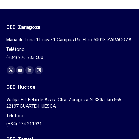
CEEI Zaragoza
María de Luna 11 nave 1 Campus Río Ebro 50018 ZARAGOZA
Teléfono
(+34) 976 733 500
Find us on:
X
YouTube
Linkedin
Instagram
page
page
page
page
CEEI Huesca
opens
opens
opens
opens
in
in
in
in
Walqa. Ed. Félix de Azara Ctra. Zaragoza N-330a, km.566
new
new
new
new
22197 CUARTE-HUESCA
window
window
window
window
Teléfono:
(+34) 974 211921