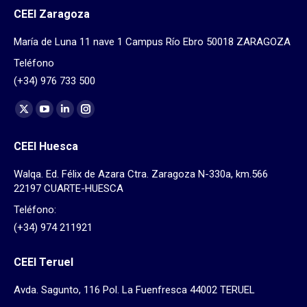
CEEI Zaragoza
María de Luna 11 nave 1 Campus Río Ebro 50018 ZARAGOZA
Teléfono
(+34) 976 733 500
Find us on:
X
YouTube
Linkedin
Instagram
page
page
page
page
CEEI Huesca
opens
opens
opens
opens
in
in
in
in
Walqa. Ed. Félix de Azara Ctra. Zaragoza N-330a, km.566
new
new
new
new
22197 CUARTE-HUESCA
window
window
window
window
Teléfono:
(+34) 974 211921
CEEI Teruel
Avda. Sagunto, 116 Pol. La Fuenfresca 44002 TERUEL