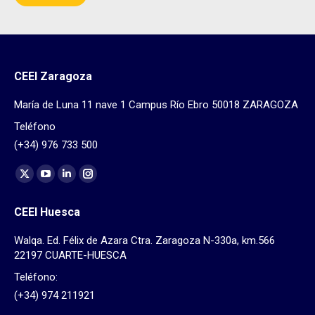
CEEI Zaragoza
María de Luna 11 nave 1 Campus Río Ebro 50018 ZARAGOZA
Teléfono
(+34) 976 733 500
Find us on:
X
YouTube
Linkedin
Instagram
page
page
page
page
CEEI Huesca
opens
opens
opens
opens
in
in
in
in
Walqa. Ed. Félix de Azara Ctra. Zaragoza N-330a, km.566
new
new
new
new
22197 CUARTE-HUESCA
window
window
window
window
Teléfono:
(+34) 974 211921