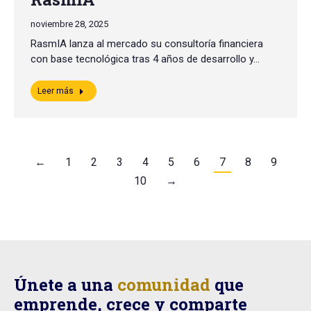
noviembre 28, 2025
RasmIA lanza al mercado su consultoría financiera
con base tecnológica tras 4 años de desarrollo y…
Leer más
←
1
2
3
4
5
6
7
8
9
10
→
Únete a una
comunidad
que
emprende, crece y comparte